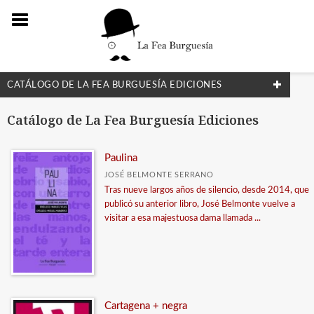
CATÁLOGO DE LA FEA BURGUESÍA EDICIONES
Catálogo de La Fea Burguesía Ediciones
NUESTRAS COLECCIONES
Ensayo
Paulina
Narrativa
JOSÉ BELMONTE SERRANO
Tras nueve largos años de silencio, desde 2014, que
Poesía
publicó su anterior libro, José Belmonte vuelve a
visitar a esa majestuosa dama llamada ...
MATERIAS
<Genérica>
Poesía de poetas individuales
Cartagena + negra